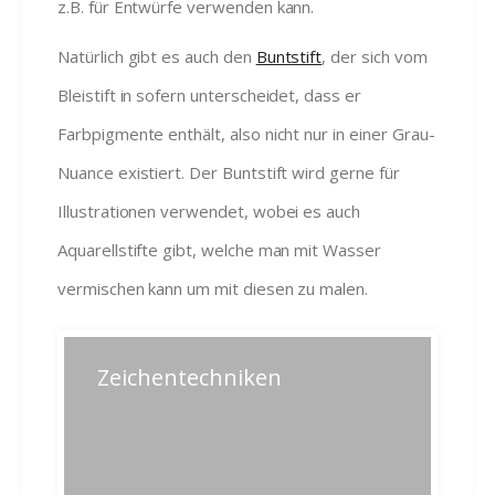
z.B. für Entwürfe verwenden kann.
Natürlich gibt es auch den
Buntstift
, der sich vom
Bleistift in sofern unterscheidet, dass er
Farbpigmente enthält, also nicht nur in einer Grau-
Nuance existiert. Der Buntstift wird gerne für
Illustrationen verwendet, wobei es auch
Aquarellstifte gibt, welche man mit Wasser
vermischen kann um mit diesen zu malen.
Beitragsnavigation
Zeichentechniken
Previous
Next
Bisherige
Nächster
post:
post:
zusammenhängende Posts